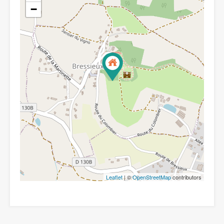
−
Leaflet
| ©
OpenStreetMap
contributors