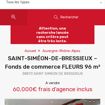
Tous les types
Rechercher
Attention, une
recherche lancée
sans critère peut
être très lente.
Accueil
Auvergne-Rhône-Alpes
SAINT-SIMÉON-DE-BRESSIEUX –
Fonds de commerce FLEURS 96 m²
38870 SAINT SIMEON DE BRESSIEUX
A vendre
60,000€ frais d'agence inclus