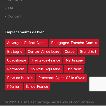
FAQ
Contact
Emplacements de bien
Auvergne-Rhône-Alpes
Bourgogne-Franche-Comté
Bretagne
Centre-Val de Loire
Corse
Grand Est
Guadeloupe
Hauts-de-France
Martinique
Normandie
Nouvelle-Aquitaine
Occitanie
Pays de la Loire
Provence-Alpes-Côte d’Azur
Réunion
Île-de-France
© 2021. Ce site est protégé par les lois et conventions