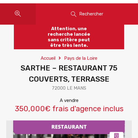
Rechercher
Attention, une
recherche lancée
sans critère peut
être très lente.
Accueil
Pays de la Loire
SARTHE – RESTAURANT 75
COUVERTS, TERRASSE
72000 LE MANS
A vendre
350,000€ frais d'agence inclus