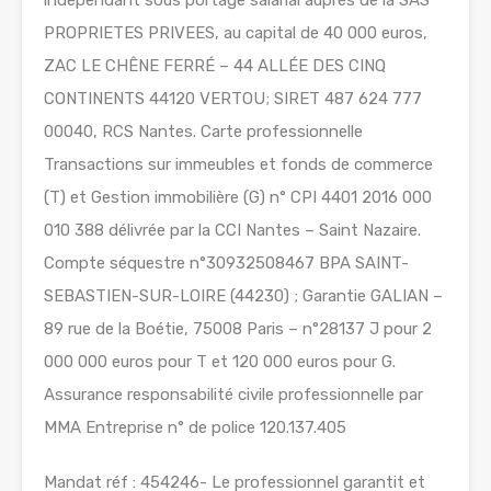
indépendant sous portage salarial auprès de la SAS
PROPRIETES PRIVEES, au capital de 40 000 euros,
ZAC LE CHÊNE FERRÉ – 44 ALLÉE DES CINQ
CONTINENTS 44120 VERTOU; SIRET 487 624 777
00040, RCS Nantes. Carte professionnelle
Transactions sur immeubles et fonds de commerce
(T) et Gestion immobilière (G) n° CPI 4401 2016 000
010 388 délivrée par la CCI Nantes – Saint Nazaire.
Compte séquestre n°30932508467 BPA SAINT-
SEBASTIEN-SUR-LOIRE (44230) ; Garantie GALIAN –
89 rue de la Boétie, 75008 Paris – n°28137 J pour 2
000 000 euros pour T et 120 000 euros pour G.
Assurance responsabilité civile professionnelle par
MMA Entreprise n° de police 120.137.405
Mandat réf : 454246- Le professionnel garantit et