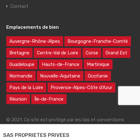
Contact
Emplacements de bien
Auvergne-Rhône-Alpes
Bourgogne-Franche-Comté
Bretagne
Centre-Val de Loire
Corse
Grand Est
Guadeloupe
Hauts-de-France
Martinique
Normandie
Nouvelle-Aquitaine
Occitanie
Pays de la Loire
Provence-Alpes-Côte d’Azur
Réunion
Île-de-France
© 2021. Ce site est protégé par les lois et conventions
nationales et internationales sur le droit d'auteur
SAS PROPRIETES PRIVEES
|