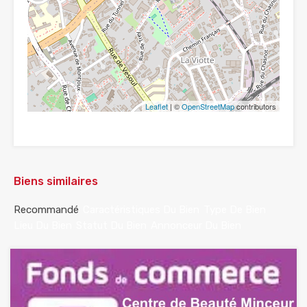
Leaflet
| ©
OpenStreetMap
contributors
Biens similaires
Recommandé
Caractéristiques Du Bien
Type De Bien
Lieu Du Bien
Statut Du Bien
Annonceur Du Bien