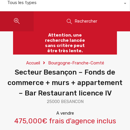
Tous les types
Rechercher
Attention, une
recherche lancée
sans critère peut
être très lente.
Accueil
Bourgogne-Franche-Comté
Secteur Besançon – Fonds de
commerce + murs + appartement
– Bar Restaurant licence IV
25000 BESANCON
A vendre
475,000€ frais d'agence inclus