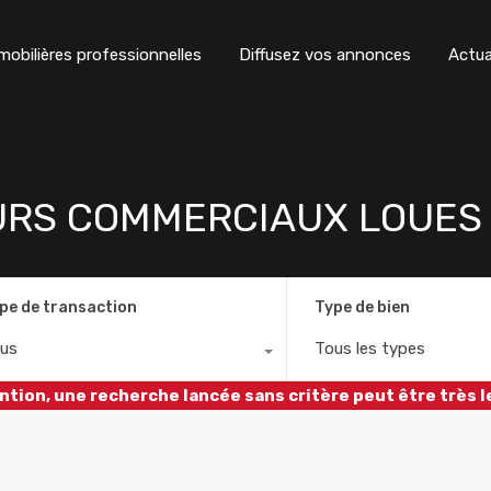
obilières professionnelles
Diffusez vos annonces
Actua
URS COMMERCIAUX LOUES 
pe de transaction
Type de bien
us
Tous les types
ntion, une recherche lancée sans critère peut être très l