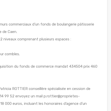
 murs commerciaux d’un fonds de boulangerie pâtisserie
e de Caen.
 2 niveaux comprenant plusieurs espaces :
eur combles.
’acquisition du fonds de commerce mandat 434504 prix 460
tricia ROTTIER conseillère spécialisée en cession de
4 99 52 envoyez un mail p.rottier@proprietes-
8 000 euros, incluant les honoraires d’agence d’un