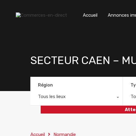
Accueil
Annonces imm
SECTEUR CAEN – M
Région
Ty
Tous les lieux
To
Atte
Accueil
Normandie