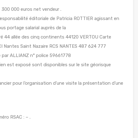
t 300 000 euros net vendeur .
esponsabilité éditoriale de Patricia ROTTIER agissant en
us portage salarial auprès de la
 44 allée des cinq continents 44120 VERTOU Carte
CCI Nantes Saint Nazaire RCS NANTES 487 624 777
le par ALLIANZ n° police 59661778
ien est exposé sont disponibles sur le site géorisque
ancier pour l’organisation d’une visite la présentation d’une
éro RSAC : – .