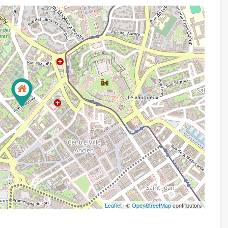
Leaflet
| ©
OpenStreetMap
contributors