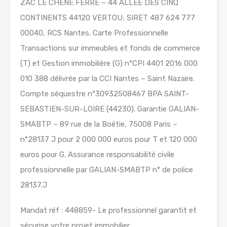
ZAC LE CHÊNE FERRÉ – 44 ALLÉE DES CINQ
CONTINENTS 44120 VERTOU; SIRET 487 624 777
00040, RCS Nantes. Carte Professionnelle
Transactions sur immeubles et fonds de commerce
(T) et Gestion immobilière (G) n°CPI 4401 2016 000
010 388 délivrée par la CCI Nantes – Saint Nazaire.
Compte séquestre n°30932508467 BPA SAINT-
SEBASTIEN-SUR-LOIRE (44230). Garantie GALIAN-
SMABTP – 89 rue de la Boétie, 75008 Paris –
n°28137 J pour 2 000 000 euros pour T et 120 000
euros pour G. Assurance responsabilité civile
professionnelle par GALIAN-SMABTP n° de police
28137.J
Mandat réf : 448859- Le professionnel garantit et
sécurise votre projet immobilier.