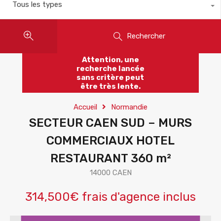
Tous les types
Rechercher
Attention, une
recherche lancée
sans critère peut
être très lente.
Accueil
Normandie
SECTEUR CAEN SUD – MURS
COMMERCIAUX HOTEL
RESTAURANT 360 m²
14000 CAEN
314,500€ frais d'agence inclus