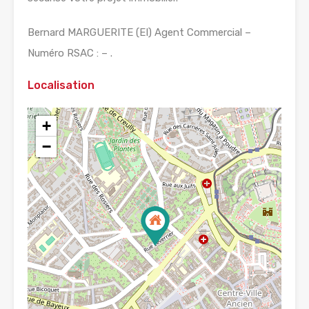
Bernard MARGUERITE (EI) Agent Commercial –
Numéro RSAC : – .
Localisation
+
−