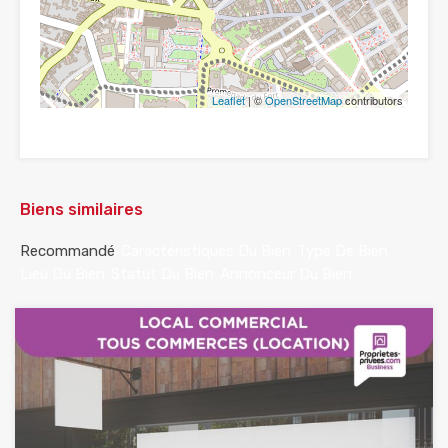
Leaflet
| ©
OpenStreetMap
contributors
Biens similaires
Recommandé
Caractéristiques Du Bien
Type De Bien
Lieu Du Bien
Statut Du Bien
Annonceur Du Bien