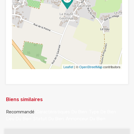
Leaflet
| ©
OpenStreetMap
contributors
Biens similaires
Recommandé
Caractéristiques Du Bien
Type De Bien
Lieu Du Bien
Statut Du Bien
Annonceur Du Bien