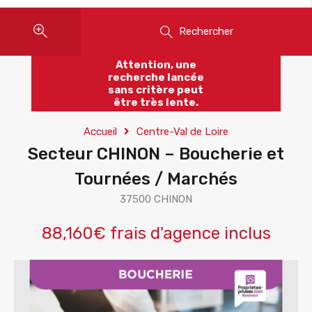
Rechercher
Attention, une
recherche lancée
sans critère peut
être très lente.
Accueil
Centre-Val de Loire
Secteur CHINON – Boucherie et
Tournées / Marchés
37500 CHINON
88,160€ frais d'agence inclus