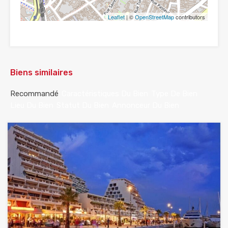
Leaflet
| ©
OpenStreetMap
contributors
Biens similaires
Recommandé
Caractéristiques Du Bien
Type De Bien
Lieu Du Bien
Statut Du Bien
Annonceur Du Bien