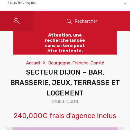
Tous les types
Rechercher
Attention, une
recherche lancée
sans critère peut
être très lente.
Accueil
Bourgogne-Franche-Comté
SECTEUR DIJON – BAR,
BRASSERIE, JEUX, TERRASSE ET
LOGEMENT
21000 DIJON
240,000€ frais d'agence inclus