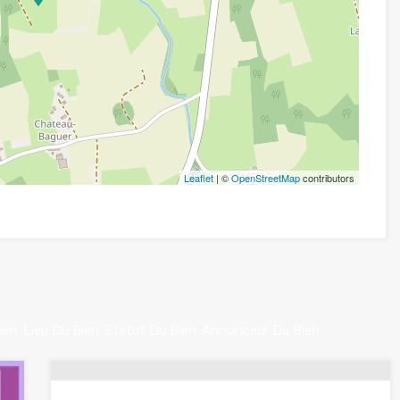
Leaflet
| ©
OpenStreetMap
contributors
ien
Lieu Du Bien
Statut Du Bien
Annonceur Du Bien