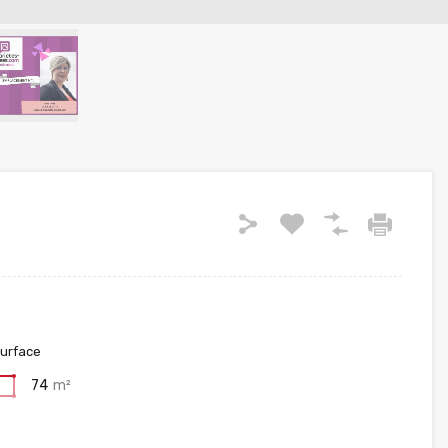
urface
74
m²