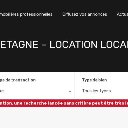
obilières professionnelles
Diffusez vos annonces
Actua
RETAGNE – LOCATION LOC
pe de transaction
Type de bien
us
Tous les types
ntion, une recherche lancée sans critère peut être très l