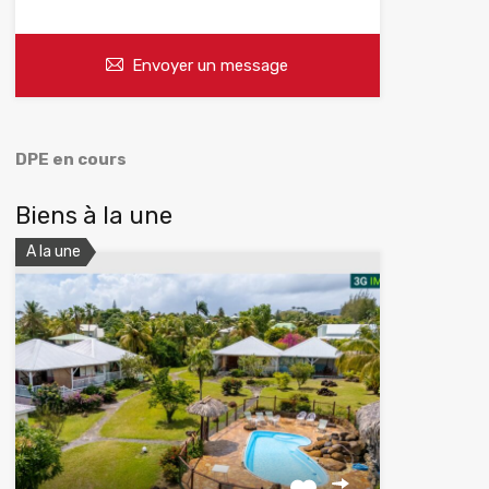
Envoyer un message
DPE en cours
Biens à la une
A la une