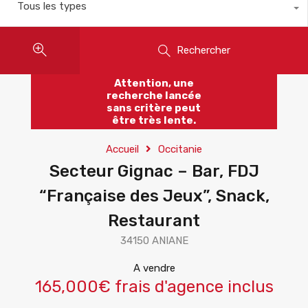
Tous les types
Rechercher
Attention, une
recherche lancée
sans critère peut
être très lente.
Accueil
Occitanie
Secteur Gignac – Bar, FDJ
“Française des Jeux”, Snack,
Restaurant
34150 ANIANE
A vendre
165,000€ frais d'agence inclus