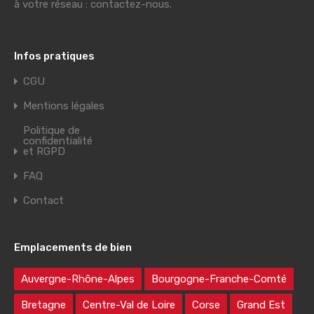
à votre réseau : contactez-nous.
Infos pratiques
CGU
Mentions légales
Politique de
confidentialité
et RGPD
FAQ
Contact
Emplacements de bien
Auvergne-Rhône-Alpes
Bourgogne-Franche-Comté
Bretagne
Centre-Val de Loire
Corse
Grand Est