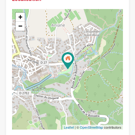
+
−
Leaflet
| ©
OpenStreetMap
contributors