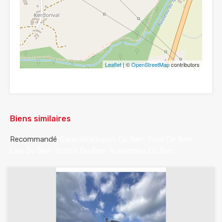
Leaflet
| ©
OpenStreetMap
contributors
Biens similaires
Recommandé
Caractéristiques Du Bien
Type De Bien
Lieu Du Bien
Statut Du Bien
Annonceur Du Bien