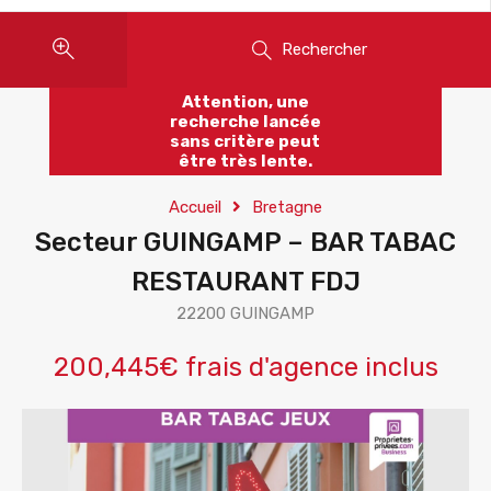
Rechercher
Attention, une
recherche lancée
sans critère peut
être très lente.
Accueil
Bretagne
Secteur GUINGAMP – BAR TABAC
RESTAURANT FDJ
22200 GUINGAMP
200,445€ frais d'agence inclus