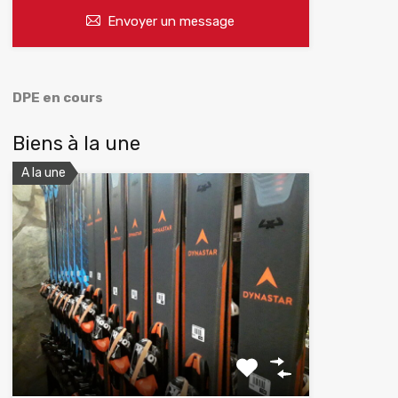
Envoyer un message
DPE en cours
Biens à la une
A la une