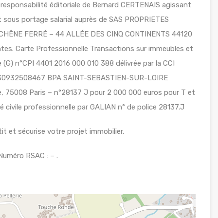
 responsabilité éditoriale de Bernard CERTENAIS agissant
ant sous portage salarial auprès de SAS PROPRIETES
LE CHÊNE FERRÉ – 44 ALLÉE DES CINQ CONTINENTS 44120
s. Carte Professionnelle Transactions sur immeubles et
(G) n°CPI 4401 2016 000 010 388 délivrée par la CCI
 n°30932508467 BPA SAINT-SEBASTIEN-SUR-LOIRE
e, 75008 Paris – n°28137 J pour 2 000 000 euros pour T et
 civile professionnelle par GALIAN n° de police 28137.J
t et sécurise votre projet immobilier.
Numéro RSAC : – .