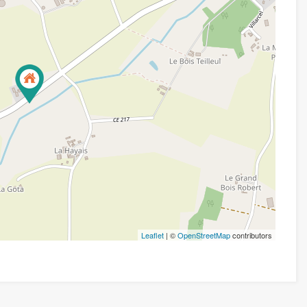
Leaflet
| ©
OpenStreetMap
contributors