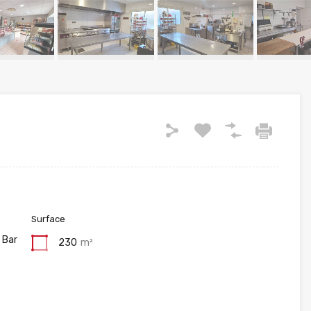
Surface
 Bar
230
m²