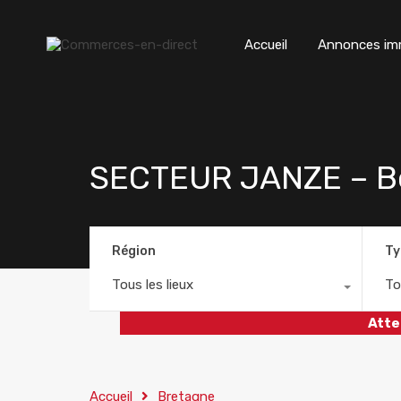
Accueil
Annonces imm
SECTEUR JANZE – Bou
Région
Ty
Tous les lieux
To
Atte
Accueil
Bretagne