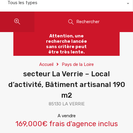
Tous les types
Rechercher
Attention, une
recherche lancée
sans critère peut
être très lente.
Accueil
Pays de la Loire
secteur La Verrie – Local
d’activité, Bâtiment artisanal 190
m2
85130 LA VERRIE
A vendre
169,000€ frais d'agence inclus