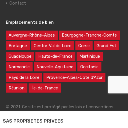
Contact
Emplacements de bien
Auvergne-Rhône-Alpes
Bourgogne-Franche-Comté
Bretagne
Centre-Val de Loire
Corse
Grand Est
Guadeloupe
Hauts-de-France
Martinique
Normandie
Nouvelle-Aquitaine
Occitanie
Pays de la Loire
Provence-Alpes-Côte d’Azur
Réunion
Île-de-France
© 2021. Ce site est protégé par les lois et conventions
nationales et internationales sur le droit d'auteur
SAS PROPRIETES PRIVEES
|