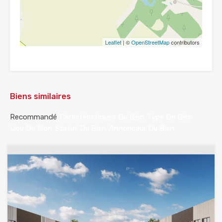
Leaflet
| ©
OpenStreetMap
contributors
Biens similaires
Recommandé
Caractéristiques Du Bien
Type De Bien
Lieu Du Bien
Statut Du Bien
Annonceur Du Bien