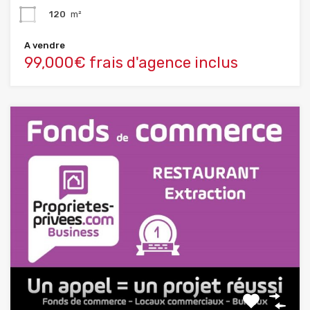
120
m²
A vendre
99,000€ frais d'agence inclus