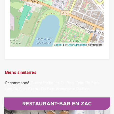
Leaflet
| ©
OpenStreetMap
contributors
Biens similaires
Recommandé
Caractéristiques Du Bien
Type De Bien
Lieu Du Bien
Statut Du Bien
Annonceur Du Bien