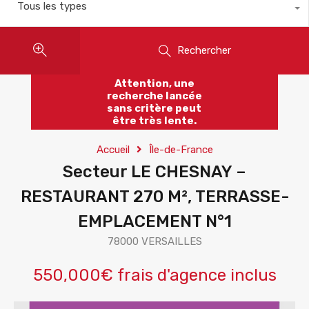
Tous les types
Rechercher
Attention, une
recherche lancée
sans critère peut
être très lente.
Accueil
Île-de-France
Secteur LE CHESNAY –
RESTAURANT 270 M², TERRASSE-
EMPLACEMENT N°1
78000 VERSAILLES
550,000€ frais d'agence inclus