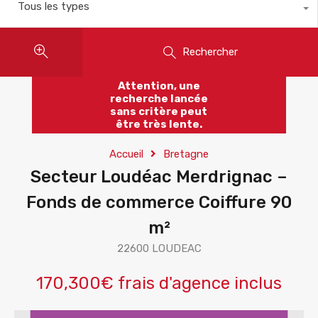
Tous les types
Rechercher
Attention, une
recherche lancée
sans critère peut
être très lente.
Accueil
Bretagne
Secteur Loudéac Merdrignac –
Fonds de commerce Coiffure 90
m²
22600 LOUDEAC
170,300€ frais d'agence inclus