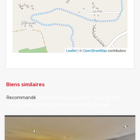
Leaflet
| ©
OpenStreetMap
contributors
Biens similaires
Recommandé
Caractéristiques Du Bien
Type De Bien
Lieu Du Bien
Statut Du Bien
Annonceur Du Bien