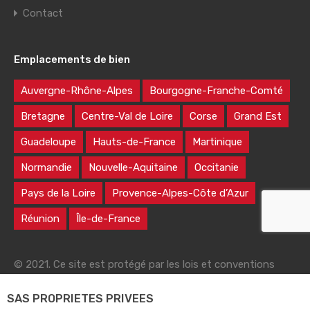
Contact
Emplacements de bien
Auvergne-Rhône-Alpes
Bourgogne-Franche-Comté
Bretagne
Centre-Val de Loire
Corse
Grand Est
Guadeloupe
Hauts-de-France
Martinique
Normandie
Nouvelle-Aquitaine
Occitanie
Pays de la Loire
Provence-Alpes-Côte d’Azur
Réunion
Île-de-France
© 2021. Ce site est protégé par les lois et conventions
nationales et internationales sur le droit d'auteur
SAS PROPRIETES PRIVEES
|