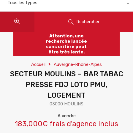
Tous les types
Rechercher
Attention, une
recherche lancée
sans critère peut
être très lente.
Accueil
Auvergne-Rhône-Alpes
SECTEUR MOULINS – BAR TABAC
PRESSE FDJ LOTO PMU,
LOGEMENT
03000 MOULINS
A vendre
183,000€ frais d'agence inclus