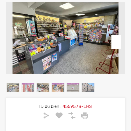
ID du bien :
455957B-LHS