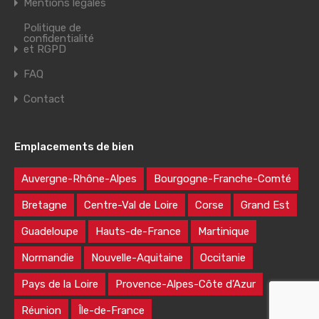
Mentions légales
Politique de
confidentialité
et RGPD
FAQ
Contact
Emplacements de bien
Auvergne-Rhône-Alpes
Bourgogne-Franche-Comté
Bretagne
Centre-Val de Loire
Corse
Grand Est
Guadeloupe
Hauts-de-France
Martinique
Normandie
Nouvelle-Aquitaine
Occitanie
Pays de la Loire
Provence-Alpes-Côte d’Azur
Réunion
Île-de-France