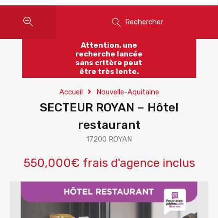
Rechercher
Attention, une
recherche lancée
sans critère peut
être très lente.
Accueil
Nouvelle-Aquitaine
SECTEUR ROYAN – Hôtel
restaurant
17200 ROYAN
550,000€ frais d'agence inclus