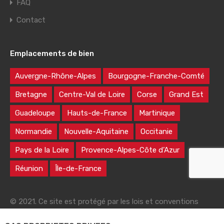
FAQ
Contact
Emplacements de bien
Auvergne-Rhône-Alpes
Bourgogne-Franche-Comté
Bretagne
Centre-Val de Loire
Corse
Grand Est
Guadeloupe
Hauts-de-France
Martinique
Normandie
Nouvelle-Aquitaine
Occitanie
Pays de la Loire
Provence-Alpes-Côte d’Azur
Réunion
Île-de-France
© 2021. Ce site est protégé par les lois et conventions
nationales et internationales sur le droit d'auteur