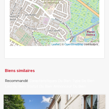
Leaflet
| ©
OpenStreetMap
contributors
Biens similaires
Recommandé
Caractéristiques Du Bien
Type De Bien
Lieu Du Bien
Statut Du Bien
Annonceur Du Bien