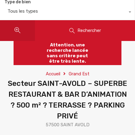
Type de bien
Tous les types
Rechercher
Attention, une
recherche lancée
sans critère peut
être très lente.
Accueil
Grand Est
Secteur SAINT-AVOLD – SUPERBE
RESTAURANT & BAR D’ANIMATION
? 500 m² ? TERRASSE ? PARKING
PRIVÉ
57500 SAINT AVOLD