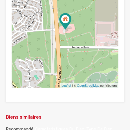
Leaflet
| ©
OpenStreetMap
contributors
Biens similaires
Recommandé
Caractéristiques Du Bien
Type De Bien