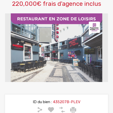
220,000€ frais d'agence inclus
ID du bien :
435207B-PLEV