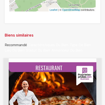
Leaflet
| ©
OpenStreetMap
contributors
Biens similaires
Recommandé
Caractéristiques Du Bien
Type De Bien
Lieu Du Bien
Statut Du Bien
Annonceur Du Bien