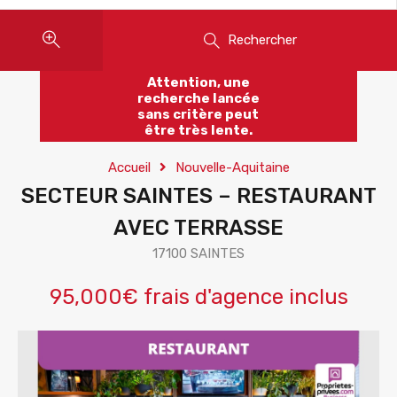
Rechercher
Attention, une
recherche lancée
sans critère peut
être très lente.
Accueil
Nouvelle-Aquitaine
SECTEUR SAINTES – RESTAURANT
AVEC TERRASSE
17100 SAINTES
95,000€ frais d'agence inclus