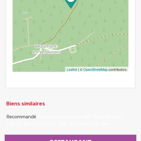
Leaflet
| ©
OpenStreetMap
contributors
Biens similaires
Recommandé
Caractéristiques Du Bien
Type De Bien
Lieu Du Bien
Statut Du Bien
Annonceur Du Bien