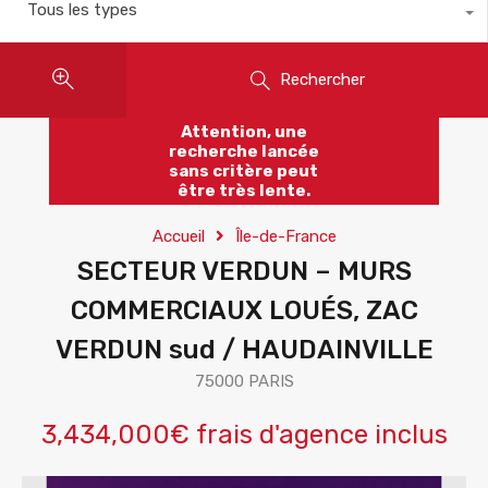
Tous les types
Rechercher
Attention, une
recherche lancée
sans critère peut
être très lente.
Accueil
Île-de-France
SECTEUR VERDUN – MURS
COMMERCIAUX LOUÉS, ZAC
VERDUN sud / HAUDAINVILLE
75000 PARIS
3,434,000€ frais d'agence inclus