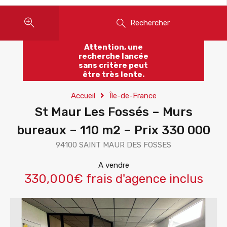
Rechercher
Attention, une
recherche lancée
sans critère peut
être très lente.
Accueil
Île-de-France
St Maur Les Fossés – Murs
bureaux – 110 m2 – Prix 330 000
94100 SAINT MAUR DES FOSSES
A vendre
330,000€ frais d'agence inclus