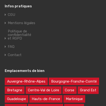
Infos pratiques
CGU
Mentions légales
Politique de
confidentialité
et RGPD
FAQ
Contact
Emplacements de bien
Auvergne-Rhône-Alpes
Bourgogne-Franche-Comté
Bretagne
Centre-Val de Loire
Corse
Grand Est
Guadeloupe
Hauts-de-France
Martinique