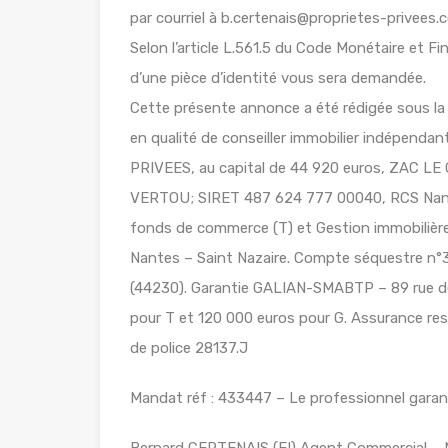
par courriel à b.certenais@proprietes-privees.
Selon l’article L.561.5 du Code Monétaire et Fin
d’une pièce d’identité vous sera demandée.
Cette présente annonce a été rédigée sous la
en qualité de conseiller immobilier indépend
PRIVEES, au capital de 44 920 euros, ZAC 
VERTOU; SIRET 487 624 777 00040, RCS Nante
fonds de commerce (T) et Gestion immobilière 
Nantes – Saint Nazaire. Compte séquestre
(44230). Garantie GALIAN-SMABTP – 89 rue de
pour T et 120 000 euros pour G. Assurance re
de police 28137.J
Mandat réf : 433447 – Le professionnel garanti
Bernard CERTENAIS (EI) Agent Commercial – 