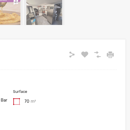
Surface
 Bar
70
m²