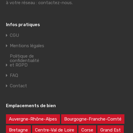
à votre réseau : contactez-nous.
Infos pratiques
CGU
Mentions légales
Politique de
confidentialité
et RGPD
FAQ
Contact
Emplacements de bien
Auvergne-Rhône-Alpes
Bourgogne-Franche-Comté
Bretagne
Centre-Val de Loire
Corse
Grand Est