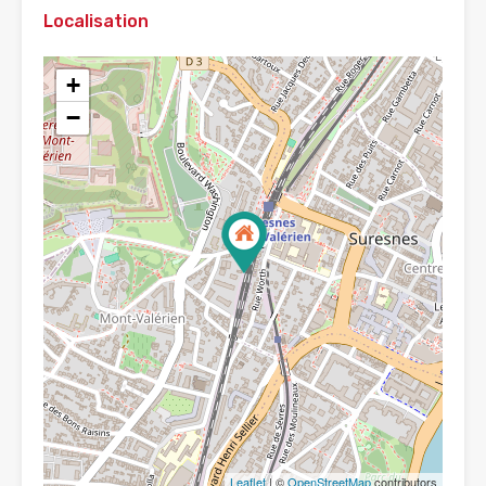
Localisation
+
−
Leaflet
| ©
OpenStreetMap
contributors