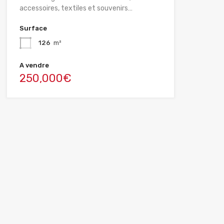
accessoires, textiles et souvenirs…
Surface
126
m²
A vendre
250,000€