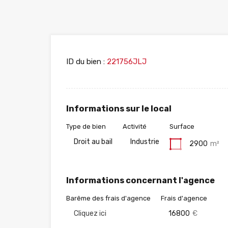
ID du bien :
221756JLJ
Informations sur le local
Type de bien
Activité
Surface
Droit au bail
Industrie
2900
m²
Informations concernant l'agence
Barême des frais d'agence
Frais d'agence
Cliquez ici
16800
€