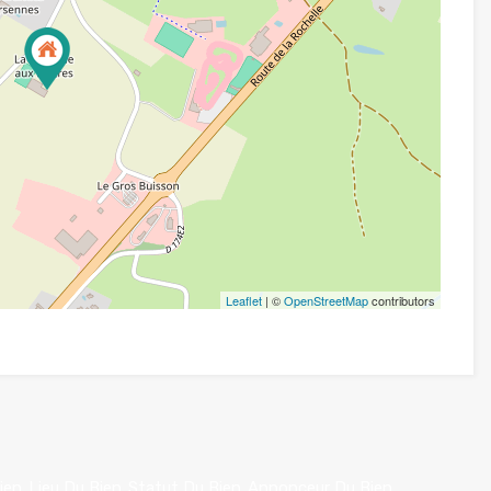
Leaflet
| ©
OpenStreetMap
contributors
ien
Lieu Du Bien
Statut Du Bien
Annonceur Du Bien