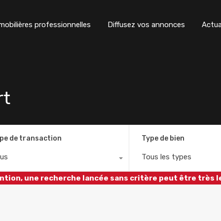
obilières professionnelles
Diffusez vos annonces
Actua
rt
pe de transaction
Type de bien
us
Tous les types
ntion, une recherche lancée sans critère peut être très l