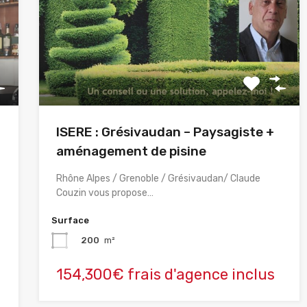
ISERE : Grésivaudan – Paysagiste +
aménagement de pisine
Rhône Alpes / Grenoble / Grésivaudan/ Claude
Couzin vous propose…
Surface
200
m²
154,300€ frais d'agence inclus