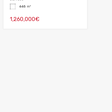
665
m²
1,260,000€