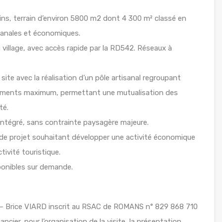
ns, terrain d’environ 5800 m2 dont 4 300 m² classé en
isanales et économiques.
 village, avec accès rapide par la RD542. Réseaux à
e avec la réalisation d’un pôle artisanal regroupant
bâtiments maximum, permettant une mutualisation des
té.
 intégré, sans contrainte paysagère majeure.
 de projet souhaitant développer une activité économique
tivité touristique.
ponibles sur demande.
 – Brice VIARD inscrit au RSAC de ROMANS n° 829 868 710
ancier, pour l’organisation de la visite, la présentation