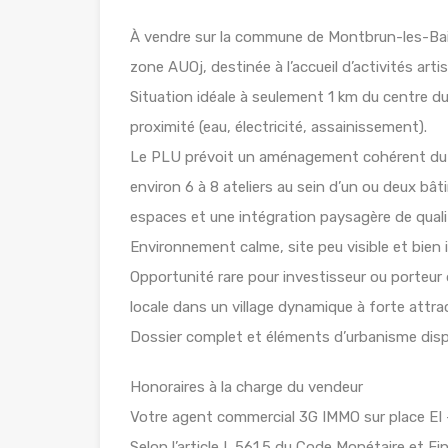
À vendre sur la commune de Montbrun-les-Bai
zone AUOj, destinée à l’accueil d’activités art
Situation idéale à seulement 1 km du centre du
proximité (eau, électricité, assainissement).
Le PLU prévoit un aménagement cohérent du sit
environ 6 à 8 ateliers au sein d’un ou deux 
espaces et une intégration paysagère de quali
Environnement calme, site peu visible et bien
Opportunité rare pour investisseur ou porteur
locale dans un village dynamique à forte attrac
Dossier complet et éléments d’urbanisme dis
Honoraires à la charge du vendeur
Votre agent commercial 3G IMMO sur place EI
Selon l’article L.561.5 du Code Monétaire et Fin