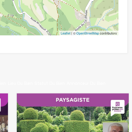
Leaflet
| ©
OpenStreetMap
contributors
ien
Lieu Du Bien
Statut Du Bien
Annonceur Du Bien