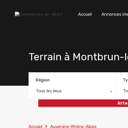
Accueil
Annonces imm
Terrain à Montbrun-
Région
Ty
Tous les lieux
To
Atte
Accueil
Auvergne-Rhône-Alpes