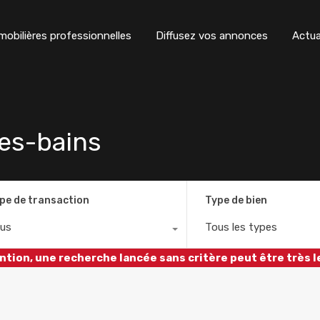
obilières professionnelles
Diffusez vos annonces
Actua
les-bains
pe de transaction
Type de bien
us
Tous les types
ntion, une recherche lancée sans critère peut être très l