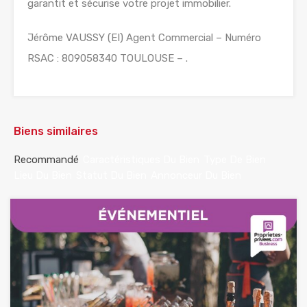
garantit et sécurise votre projet immobilier.
Jérôme VAUSSY (EI) Agent Commercial – Numéro
RSAC : 809058340 TOULOUSE – .
Biens similaires
Recommandé
Caractéristiques Du Bien
Type De Bien
Lieu Du Bien
Statut Du Bien
Annonceur Du Bien