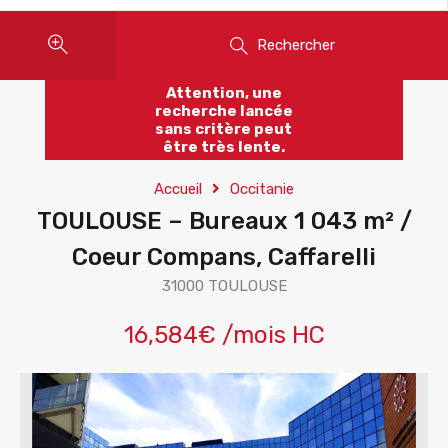
Rechercher
Attention, une
recherche lancée
sans critère peut
être très lente.
Accueil
Occitanie
TOULOUSE – Bureaux 1 043 m² /
Coeur Compans, Caffarelli
31000 TOULOUSE
16,584€ /mois HC