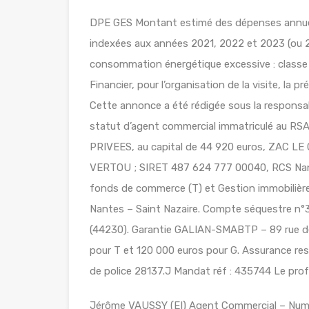
DPE GES Montant estimé des dépenses annuell
indexées aux années 2021, 2022 et 2023 (ou 
consommation énergétique excessive : classe F 
Financier, pour l’organisation de la visite, la
Cette annonce a été rédigée sous la responsab
statut d’agent commercial immatriculé au
PRIVEES, au capital de 44 920 euros, ZAC 
VERTOU ; SIRET 487 624 777 00040, RCS Nant
fonds de commerce (T) et Gestion immobilière 
Nantes – Saint Nazaire. Compte séquestre
(44230). Garantie GALIAN-SMABTP – 89 rue de
pour T et 120 000 euros pour G. Assurance re
de police 28137.J Mandat réf : 435744 Le profe
Jérôme VAUSSY (EI) Agent Commercial – Nu