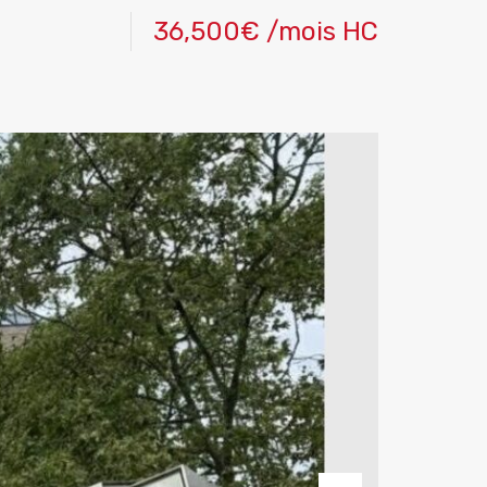
36,500€ /mois HC