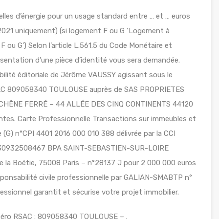
es d’énergie pour un usage standard entre … et … euros
2021 uniquement) (si logement F ou G ‘Logement à
ou G’) Selon l’article L.561.5 du Code Monétaire et
 présentation d’une pièce d’identité vous sera demandée.
ilité éditoriale de Jérôme VAUSSY agissant sous le
 RSAC 809058340 TOULOUSE auprès de SAS PROPRIETES
LE CHÊNE FERRÉ – 44 ALLÉE DES CINQ CONTINENTS 44120
es. Carte Professionnelle Transactions sur immeubles et
(G) n°CPI 4401 2016 000 010 388 délivrée par la CCI
 n°30932508467 BPA SAINT-SEBASTIEN-SUR-LOIRE
 la Boétie, 75008 Paris – n°28137 J pour 2 000 000 euros
sponsabilité civile professionnelle par GALIAN-SMABTP n°
ssionnel garantit et sécurise votre projet immobilier.
méro RSAC : 809058340 TOULOUSE – .