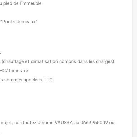
u pied de l’immeuble.
0 “Ponts Jumeaux”.
.
 (chauffage et climatisation compris dans les charges)
T/HC/Trimestre
 des sommes appelées TTC
e projet, contactez Jérôme VAUSSY, au 0663955049 ou,
.