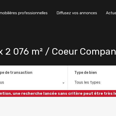
obilières professionnelles
Diffusez vos annonces
Actua
2 076 m² / Coeur Compans
pe de transaction
Type de bien
us
Tous les types
ntion, une recherche lancée sans critère peut être très l