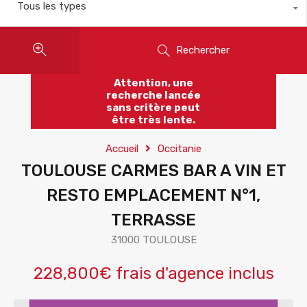
Tous les types
Rechercher
Attention, une
recherche lancée
sans critère peut
être très lente.
Accueil
Occitanie
TOULOUSE CARMES BAR A VIN ET
RESTO EMPLACEMENT N°1,
TERRASSE
31000 TOULOUSE
228,800€ frais d'agence inclus