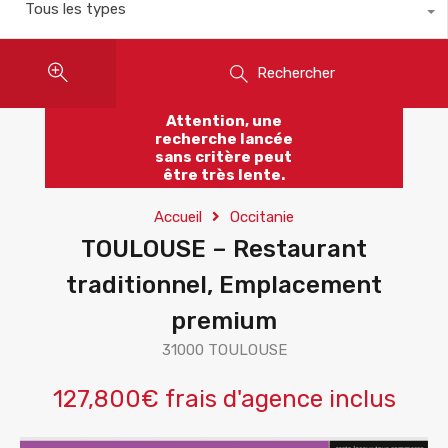
Tous les types
Rechercher
Attention, une
recherche lancée
sans critère peut
être très lente.
Accueil
Occitanie
TOULOUSE – Restaurant
traditionnel, Emplacement
premium
31000 TOULOUSE
127,800€ frais d'agence inclus