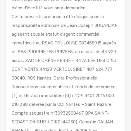
pièce d’identité vous sera demandée.
Cette présente annonce a été rédigée sous la
responsabilité éditoriale de Jean Joseph JOUANJAN
agissant sous le statut d’agent commercial
immatriculé au RSAC TOULOUSE 383458015 auprès
de SAS PROPRIETES PRIVEES, au capital de 44 920
euros, ZAC LE CHÊNE FERRÉ – 44 ALLÉE DES CINQ
CONTINENTS 44120 VERTOU; SIRET 487 624 777
00040, RCS Nantes. Carte Professionnelle
Transactions sur immeubles et fonds de commerce
(T) et Gestion immobilière (G) n°CPI 4401 2016 000
010 388 délivrée par la CCI Nantes – Saint Nazaire.
Compte séquestre n°30932508467 BPA SAINT-
SEBASTIEN-SUR-LOIRE (44230). Garantie GALIAN-
SMABTP – 89 rue de la Boétie, 75008 Paris –