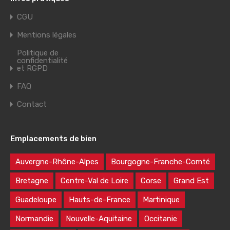
CGU
Mentions légales
Politique de
confidentialité
et RGPD
FAQ
Contact
Emplacements de bien
Auvergne-Rhône-Alpes
Bourgogne-Franche-Comté
Bretagne
Centre-Val de Loire
Corse
Grand Est
Guadeloupe
Hauts-de-France
Martinique
Normandie
Nouvelle-Aquitaine
Occitanie