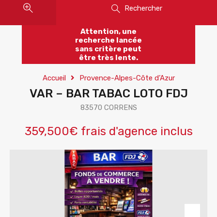
Rechercher
Attention, une
recherche lancée
sans critère peut
être très lente.
Accueil
Provence-Alpes-Côte d’Azur
VAR – BAR TABAC LOTO FDJ
83570 CORRENS
359,500€ frais d'agence inclus