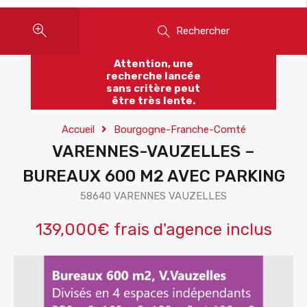
Rechercher
Attention, une
recherche lancée
sans critère peut
être très lente.
Accueil
Bourgogne-Franche-Comté
VARENNES-VAUZELLES –
BUREAUX 600 M2 AVEC PARKING
58640 VARENNES VAUZELLES
139,000€ frais d'agence inclus