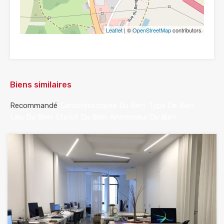
Leaflet
| ©
OpenStreetMap
contributors
Biens similaires
Recommandé
Caractéristiques Du Bien
Type De Bien
Lieu Du Bien
Statut Du Bien
Annonceur Du Bien