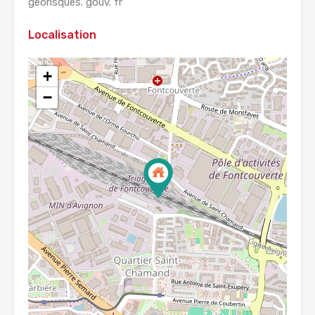
georisques. gouv. fr
Localisation
+
−