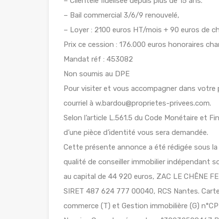
– Clientèle fidélisée depuis plus de 15 ans.
– Bail commercial 3/6/9 renouvelé,
– Loyer : 2100 euros HT/mois + 90 euros de c
Prix ce cession : 176.000 euros honoraires cha
Mandat réf : 453082
Non soumis au DPE
Pour visiter et vous accompagner dans votre
courriel à w.bardou@proprietes-privees.com.
Selon l’article L.561.5 du Code Monétaire et Fin
d’une pièce d’identité vous sera demandée.
Cette présente annonce a été rédigée sous la 
qualité de conseiller immobilier indépendant
au capital de 44 920 euros, ZAC LE CHÊNE
SIRET 487 624 777 00040, RCS Nantes. Carte 
commerce (T) et Gestion immobilière (G) n°CPI