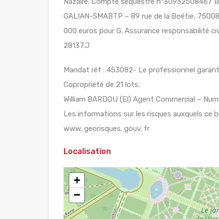
Nazaire. Compte séquestre n°30932508467 
GALIAN-SMABTP – 89 rue de la Boétie, 75008 
000 euros pour G. Assurance responsabilité c
28137.J
Mandat réf : 453082- Le professionnel garanti
Copropriété de 21 lots.
William BARDOU (EI) Agent Commercial – Numé
Les informations sur les risques auxquels ce b
www. georisques. gouv. fr
Localisation
+
−