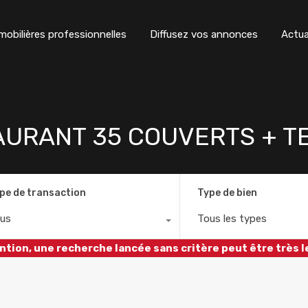
obilières professionnelles
Diffusez vos annonces
Actua
AURANT 35 COUVERTS + T
pe de transaction
Type de bien
us
Tous les types
ntion, une recherche lancée sans critère peut être très l