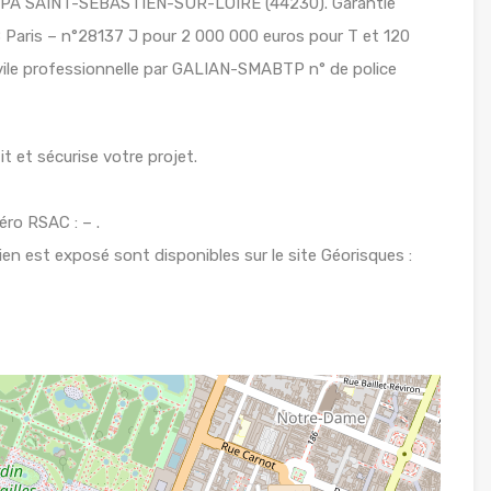
BPA SAINT-SEBASTIEN-SUR-LOIRE (44230). Garantie
Paris – n°28137 J pour 2 000 000 euros pour T et 120
ivile professionnelle par GALIAN-SMABTP n° de police
t et sécurise votre projet.
ro RSAC : – .
ien est exposé sont disponibles sur le site Géorisques :