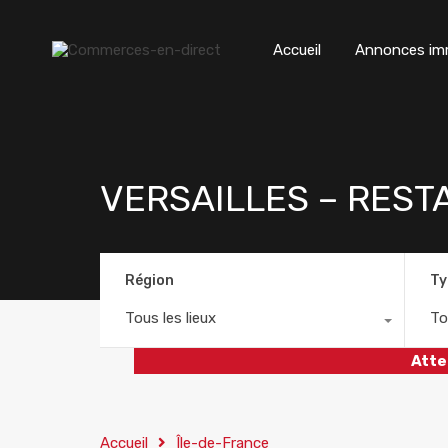
Accueil
Annonces imm
VERSAILLES – REST
Région
Ty
Tous les lieux
To
Atte
Accueil
Île-de-France