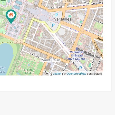
Leaflet
| ©
OpenStreetMap
contributors