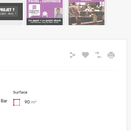
Surface
 Bar
90
m²