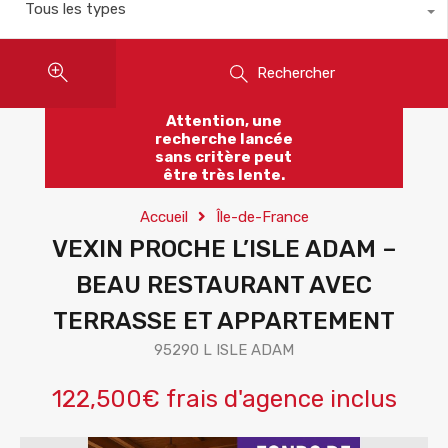
Tous les types
Rechercher
Attention, une
recherche lancée
sans critère peut
être très lente.
Accueil
Île-de-France
VEXIN PROCHE L’ISLE ADAM –
BEAU RESTAURANT AVEC
TERRASSE ET APPARTEMENT
95290 L ISLE ADAM
122,500€ frais d'agence inclus