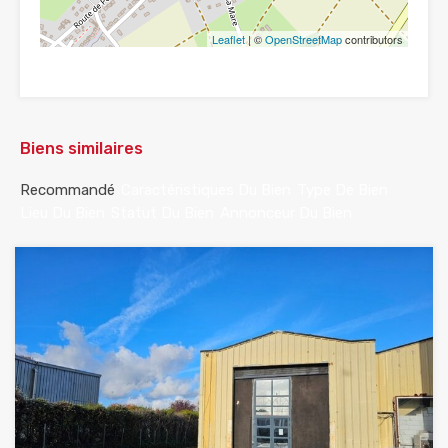
Leaflet
| ©
OpenStreetMap
contributors
Biens similaires
Recommandé
Caractéristiques Du Bien
Type De Bien
Lieu Du Bien
Statut Du Bien
Annonceur Du Bien