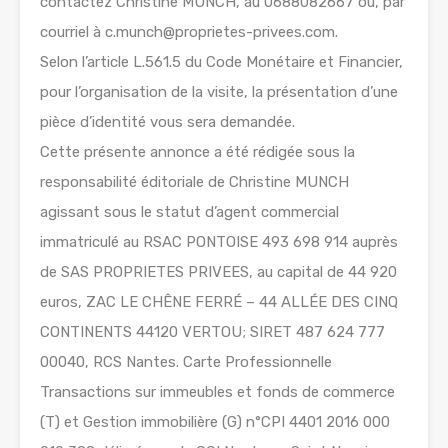
contactez Christine MUNCH, au 0688082667 ou, par
courriel à c.munch@proprietes-privees.com.
Selon l’article L.561.5 du Code Monétaire et Financier,
pour l’organisation de la visite, la présentation d’une
pièce d’identité vous sera demandée.
Cette présente annonce a été rédigée sous la
responsabilité éditoriale de Christine MUNCH
agissant sous le statut d’agent commercial
immatriculé au RSAC PONTOISE 493 698 914 auprès
de SAS PROPRIETES PRIVEES, au capital de 44 920
euros, ZAC LE CHÊNE FERRÉ – 44 ALLÉE DES CINQ
CONTINENTS 44120 VERTOU; SIRET 487 624 777
00040, RCS Nantes. Carte Professionnelle
Transactions sur immeubles et fonds de commerce
(T) et Gestion immobilière (G) n°CPI 4401 2016 000