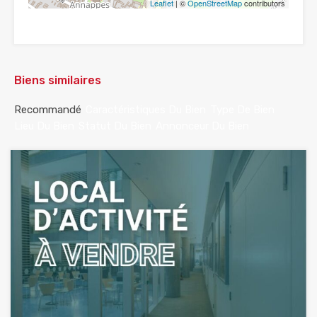
Leaflet
| ©
OpenStreetMap
contributors
Biens similaires
Recommandé
Caractéristiques Du Bien
Type De Bien
Lieu Du Bien
Statut Du Bien
Annonceur Du Bien