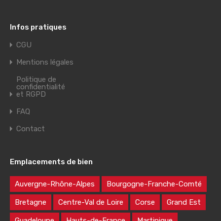
Infos pratiques
CGU
Mentions légales
Politique de
confidentialité
et RGPD
FAQ
Contact
Emplacements de bien
Auvergne-Rhône-Alpes
Bourgogne-Franche-Comté
Bretagne
Centre-Val de Loire
Corse
Grand Est
Guadeloupe
Hauts-de-France
Martinique