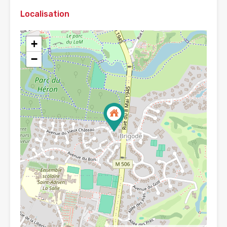
Localisation
+
−