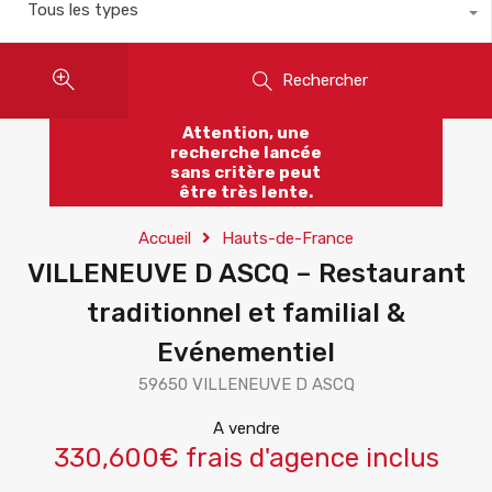
Tous les types
Rechercher
Attention, une
recherche lancée
sans critère peut
être très lente.
Accueil
Hauts-de-France
VILLENEUVE D ASCQ – Restaurant
traditionnel et familial &
Evénementiel
59650 VILLENEUVE D ASCQ
A vendre
330,600€ frais d'agence inclus