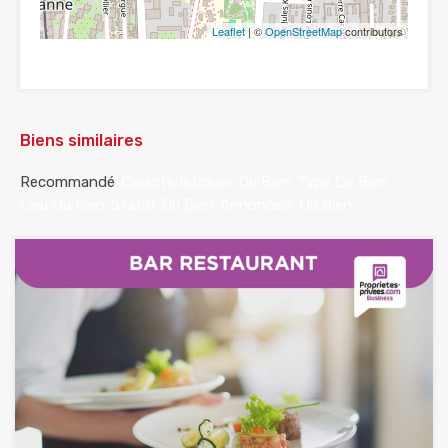
Leaflet
| ©
OpenStreetMap
contributors
Biens similaires
Recommandé
Caractéristiques Du Bien
Type De Bien
Lieu Du Bien
Statut Du Bien
Annonceur Du Bien