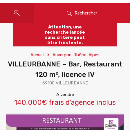
Rechercher
Attention, une
recherche lancée
sans critère peut
être très lente.
Accueil
Auvergne-Rhône-Alpes
VILLEURBANNE – Bar, Restaurant
120 m², licence IV
69100 VILLEURBANNE
A vendre
140,000€ frais d'agence inclus