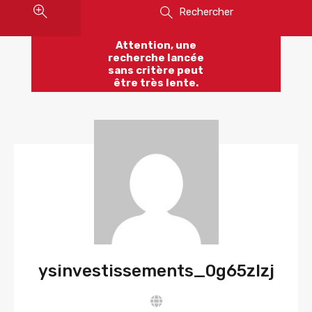
Rechercher
Attention, une
recherche lancée
sans critère peut
être très lente.
ysinvestissements_0g65zlzj