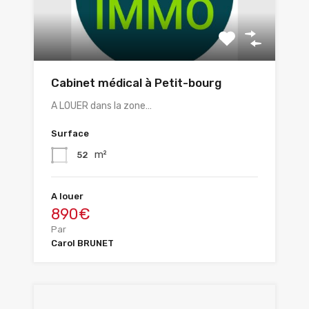
Cabinet médical à Petit-bourg
A LOUER dans la zone…
Surface
m²
52
A louer
890€
Par
Carol BRUNET