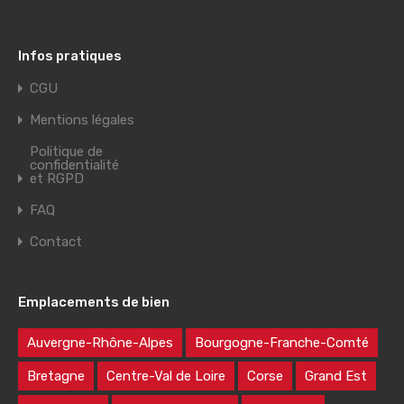
Infos pratiques
CGU
Mentions légales
Politique de
confidentialité
et RGPD
FAQ
Contact
Emplacements de bien
Auvergne-Rhône-Alpes
Bourgogne-Franche-Comté
Bretagne
Centre-Val de Loire
Corse
Grand Est