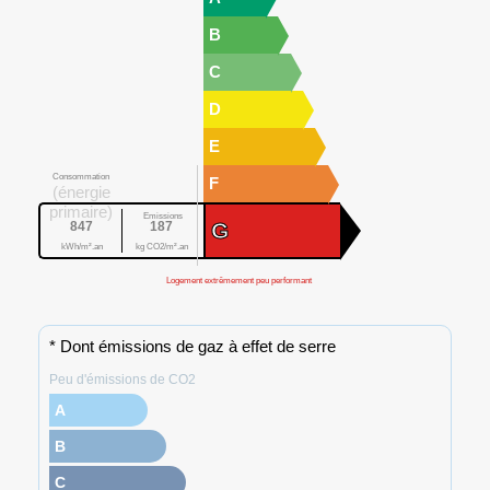
B
C
D
E
Consommation
F
(énergie
primaire)
Emissions
G
847
187
kWh/m².an
kg CO2/m².an
Logement extrêmement peu performant
* Dont émissions de gaz à effet de serre
Peu d'émissions de CO2
A
B
C