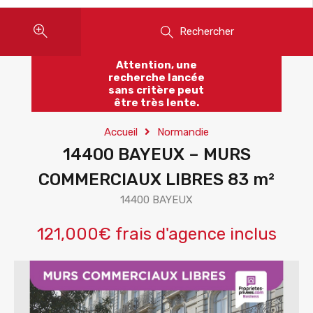
Rechercher
Attention, une
recherche lancée
sans critère peut
être très lente.
Accueil
Normandie
14400 BAYEUX – MURS
COMMERCIAUX LIBRES 83 m²
14400 BAYEUX
121,000€ frais d'agence inclus