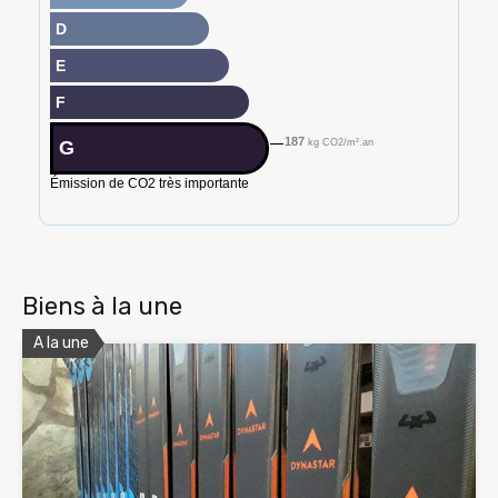
D
E
F
187
G
kg CO2/m².an
Émission de CO2 très importante
Biens à la une
A la une