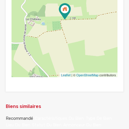
Leaflet
| ©
OpenStreetMap
contributors
Biens similaires
Recommandé
Caractéristiques Du Bien
Type De Bien
Lieu Du Bien
Statut Du Bien
Annonceur Du Bien