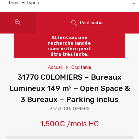
Tous les types
Rechercher
Attention, une
recherche lancée
sans critère peut
être très lente.
Accueil
Occitanie
31770 COLOMIERS – Bureaux
Lumineux 149 m² – Open Space &
3 Bureaux – Parking inclus
31770 COLOMIERS
1,500€ /mois HC