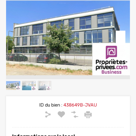
ID du bien :
438649B-JVAU