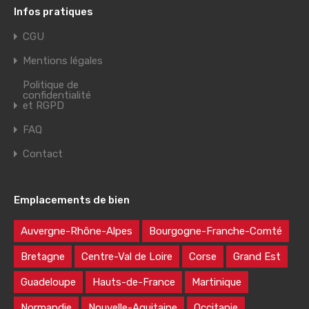
Infos pratiques
CGU
Mentions légales
Politique de
confidentialité
et RGPD
FAQ
Contact
Emplacements de bien
Auvergne-Rhône-Alpes
Bourgogne-Franche-Comté
Bretagne
Centre-Val de Loire
Corse
Grand Est
Guadeloupe
Hauts-de-France
Martinique
Normandie
Nouvelle-Aquitaine
Occitanie