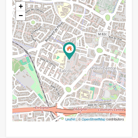
+
−
Leaflet
| ©
OpenStreetMap
contributors