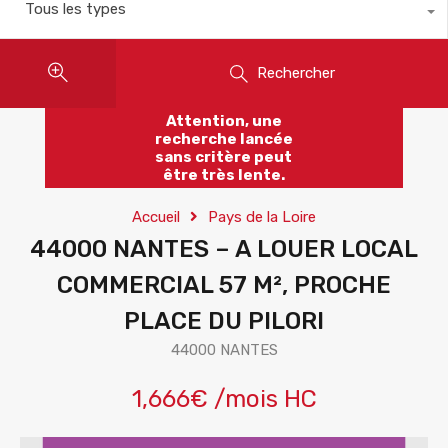
Tous les types
Rechercher
Attention, une
recherche lancée
sans critère peut
être très lente.
Accueil
Pays de la Loire
44000 NANTES – A LOUER LOCAL
COMMERCIAL 57 M², PROCHE
PLACE DU PILORI
44000 NANTES
1,666€ /mois HC