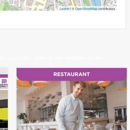
Leaflet
| ©
OpenStreetMap
contributors
ien
Lieu Du Bien
Statut Du Bien
Annonceur Du Bien