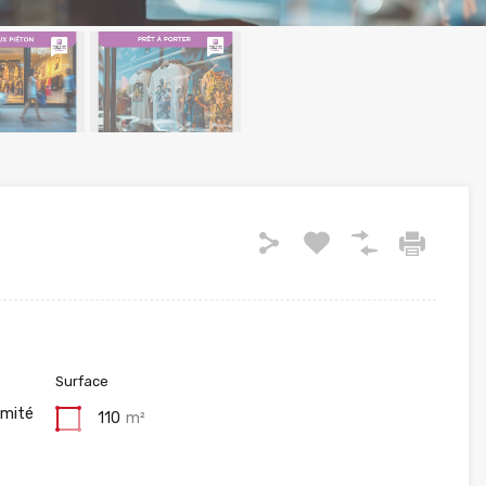
Surface
imité
110
m²