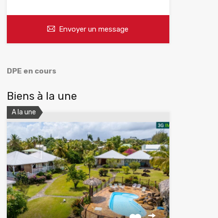
Envoyer un message
DPE en cours
Biens à la une
A la une