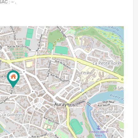
AC : – .