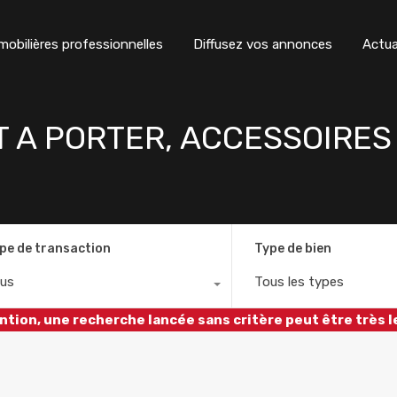
obilières professionnelles
Diffusez vos annonces
Actua
T A PORTER, ACCESSOIRES
pe de transaction
Type de bien
us
Tous les types
ntion, une recherche lancée sans critère peut être très l