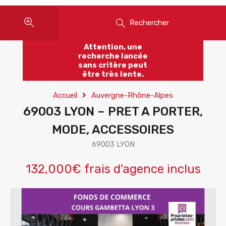
Rechercher
Attention, une
recherche lancée
sans critère peut
être très lente.
Accueil
Auvergne-Rhône-Alpes
69003 LYON – PRET A PORTER,
MODE, ACCESSOIRES
69003 LYON
132,000€ frais d'agence inclus