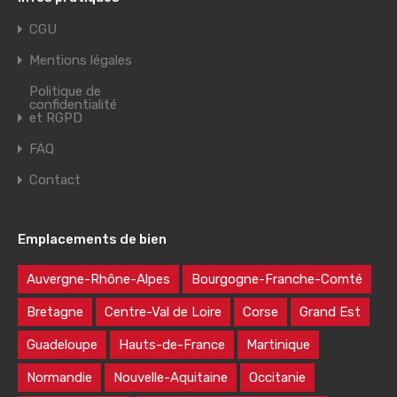
CGU
Mentions légales
Politique de
confidentialité
et RGPD
FAQ
Contact
Emplacements de bien
Auvergne-Rhône-Alpes
Bourgogne-Franche-Comté
Bretagne
Centre-Val de Loire
Corse
Grand Est
Guadeloupe
Hauts-de-France
Martinique
Normandie
Nouvelle-Aquitaine
Occitanie