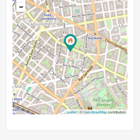
−
Leaflet
| ©
OpenStreetMap
contributors