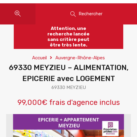
Rechercher
Attention, une
recherche lancée
sans critère peut
être très lente.
Accueil
Auvergne-Rhône-Alpes
69330 MEYZIEU – ALIMENTATION,
EPICERIE avec LOGEMENT
69330 MEYZIEU
99,000€ frais d'agence inclus