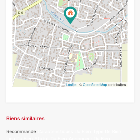
Leaflet
| ©
OpenStreetMap
contributors
Biens similaires
Recommandé
Caractéristiques Du Bien
Type De Bien
Lieu Du Bien
Statut Du Bien
Annonceur Du Bien