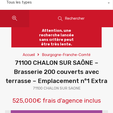
Tous les types
Rechercher
Attention, une
recherche lancée
sans critère peut
être très lente.
Accueil
Bourgogne-Franche-Comté
71100 CHALON SUR SAÔNE –
Brasserie 200 couverts avec
terrasse – Emplacement n°1 Extra
71100 CHALON SUR SAONE
525,000€ frais d'agence inclus