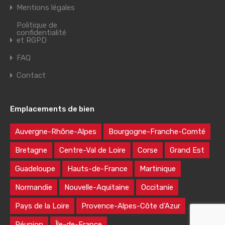
Mentions légales
Politique de
confidentialité
et RGPD
FAQ
Contact
Emplacements de bien
Auvergne-Rhône-Alpes
Bourgogne-Franche-Comté
Bretagne
Centre-Val de Loire
Corse
Grand Est
Guadeloupe
Hauts-de-France
Martinique
Normandie
Nouvelle-Aquitaine
Occitanie
Pays de la Loire
Provence-Alpes-Côte d’Azur
Réunion
Île-de-France