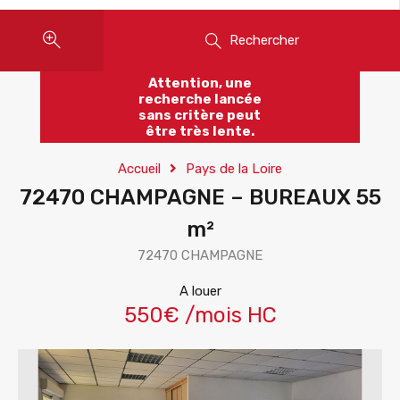
Rechercher
Attention, une
recherche lancée
sans critère peut
être très lente.
Accueil
Pays de la Loire
72470 CHAMPAGNE – BUREAUX 55
m²
72470 CHAMPAGNE
A louer
550€ /mois HC