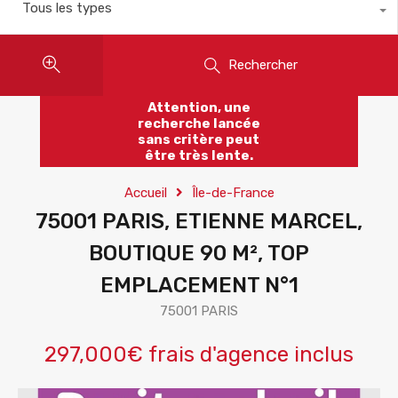
Tous les types
Rechercher
Attention, une
recherche lancée
sans critère peut
être très lente.
Accueil
Île-de-France
75001 PARIS, ETIENNE MARCEL,
BOUTIQUE 90 M², TOP
EMPLACEMENT N°1
75001 PARIS
297,000€ frais d'agence inclus