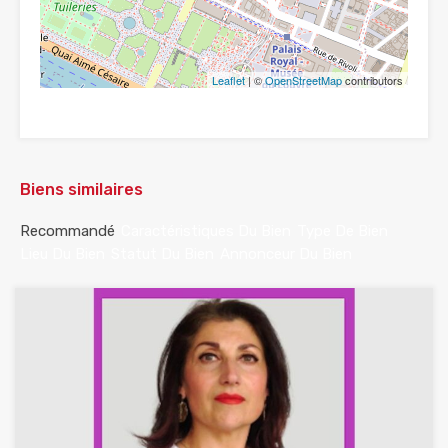
Leaflet
| ©
OpenStreetMap
contributors
Biens similaires
Recommandé
Caractéristiques Du Bien
Type De Bien
Lieu Du Bien
Statut Du Bien
Annonceur Du Bien