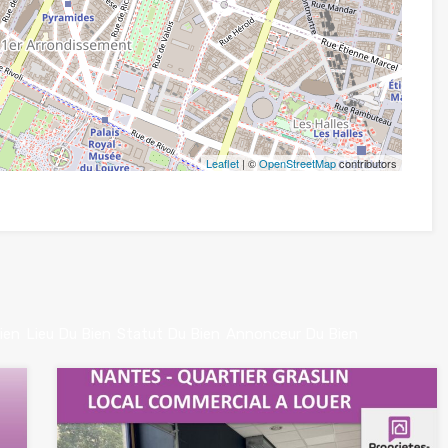
Leaflet
| ©
OpenStreetMap
contributors
ien
Lieu Du Bien
Statut Du Bien
Annonceur Du Bien