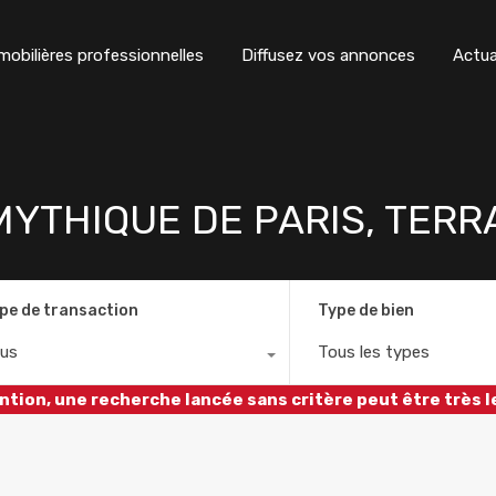
obilières professionnelles
Diffusez vos annonces
Actua
 MYTHIQUE DE PARIS, TER
pe de transaction
Type de bien
us
Tous les types
ntion, une recherche lancée sans critère peut être très l