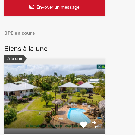
Envoyer un message
DPE en cours
Biens à la une
A la une