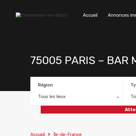
Accueil
Annonces imm
75005 PARIS – BAR
Région
Ty
Tous les lieux
To
Atte
Accueil
Île-de-France