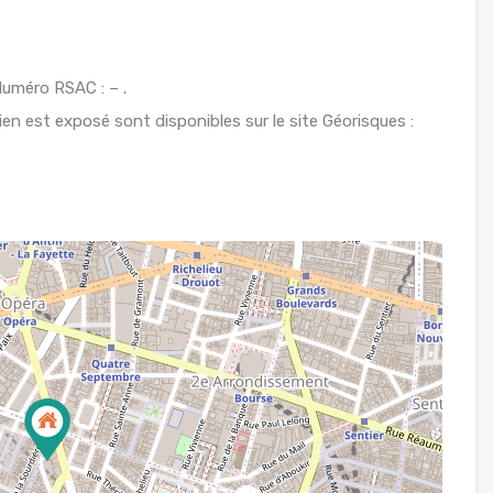
uméro RSAC : – .
ien est exposé sont disponibles sur le site Géorisques :