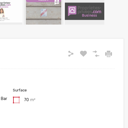
Surface
 Bar
70
m²