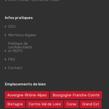
Infos pratiques
CGU
Mentions légales
Politique de
confidentialité
et RGPD
FAQ
Contact
Emplacements de bien
Auvergne-Rhône-Alpes
Bourgogne-Franche-Comté
Bretagne
Centre-Val de Loire
Corse
Grand Est