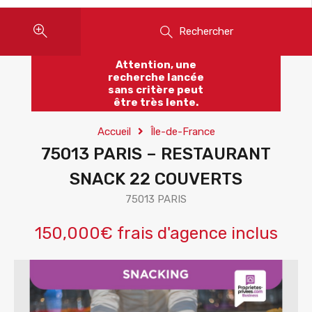
Rechercher
Attention, une
recherche lancée
sans critère peut
être très lente.
Accueil
Île-de-France
75013 PARIS – RESTAURANT
SNACK 22 COUVERTS
75013 PARIS
150,000€ frais d'agence inclus