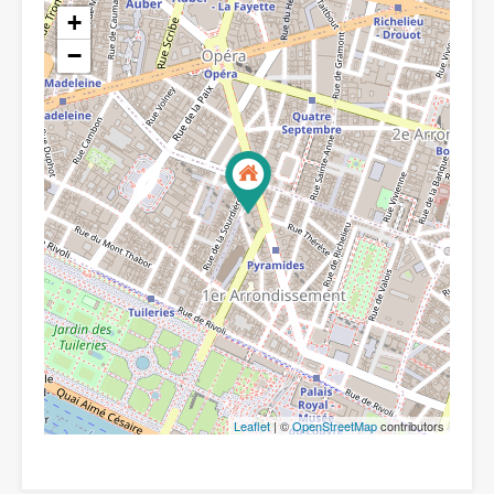
+
−
Leaflet
| ©
OpenStreetMap
contributors