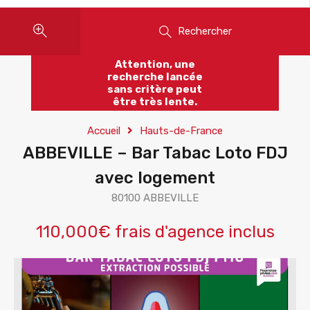
Rechercher
Attention, une
recherche lancée
sans critère peut
être très lente.
Accueil
Hauts-de-France
ABBEVILLE – Bar Tabac Loto FDJ
avec logement
80100 ABBEVILLE
110,000€ frais d'agence inclus