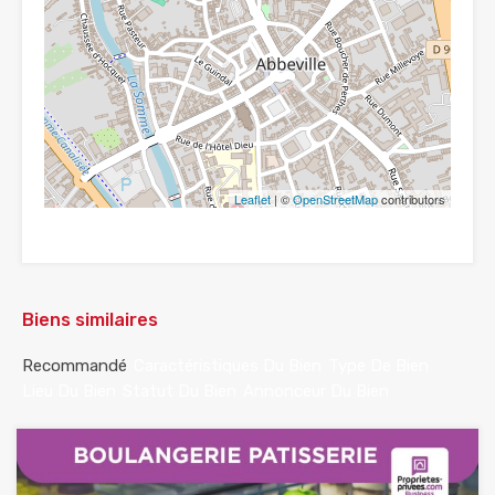
Leaflet
| ©
OpenStreetMap
contributors
Biens similaires
Recommandé
Caractéristiques Du Bien
Type De Bien
Lieu Du Bien
Statut Du Bien
Annonceur Du Bien