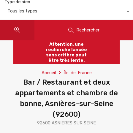
Type de bien
Tous les types
Rechercher
Attention, une
recherche lancée
sans critère peut
être très lente.
Accueil
Île-de-France
Bar / Restaurant et deux
appartements et chambre de
bonne, Asnières-sur-Seine
(92600)
92600 ASNIERES SUR SEINE