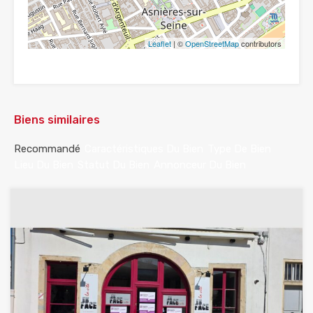
Leaflet
| ©
OpenStreetMap
contributors
Biens similaires
Recommandé
Caractéristiques Du Bien
Type De Bien
Lieu Du Bien
Statut Du Bien
Annonceur Du Bien